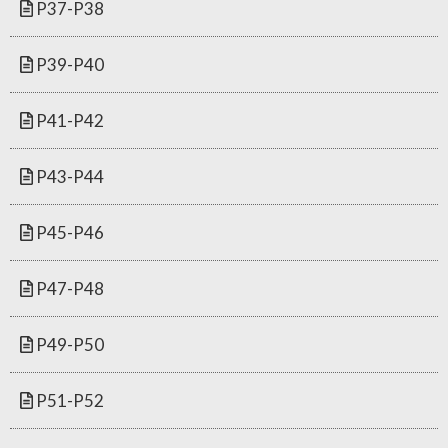
P37-P38
P39-P40
P41-P42
P43-P44
P45-P46
P47-P48
P49-P50
P51-P52